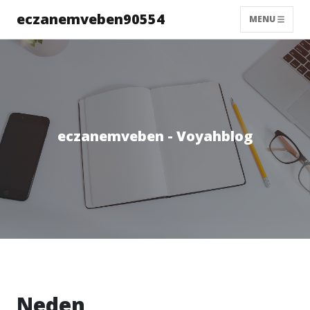
eczanemveben90554
MENU
eczanemveben - Voyahblog
Neden